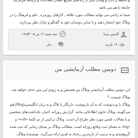
جامعه با هم می باشد .
شما به راحتی می توانید مطالب مورد علاقه , کارهای روزمره , علم و فرهنگ را در
وبلاگ خود انتشار دهید و با سایر دوستان خود به گفتگو و تبادل نظر بپردازید .
اكسين مديا
سه شنبه ۱۶ تیر ۰۵ ۱۷:۵۳
۱۹ بازديد
۰ نظر
دومین مطلب آزمایشی من
این دومین مطلب آزمایشی وبلاگ من هستش و به زودی این متن حذف خواهد شد .
وبلاگ چیست ؟
وبلاگ یا وب‌نوشت که به آن تارنوشت، تارنگار یا بلاگ و به زبان انگلیسی(Blog) هم
می‌گویند، وبلاگ حاوی اطلاعاتی مانند: گزارش روزانه، اخبار، یادداشت‌های شخصی
و یا مقالات علمی مورد نظر طراح آن است. وبلاگ ترکیبی از دو کلمۀ «web» و
«log» به معنای ثبت وقایع روزانه است .مطالب وبلاگ بر مبنای زمانی که ثبت شده
گروهبندی و به ترتیب از تازه‌ترین رخداد به قدیم ارائه می‌گردد. نویسندهٔ ویلاگ،