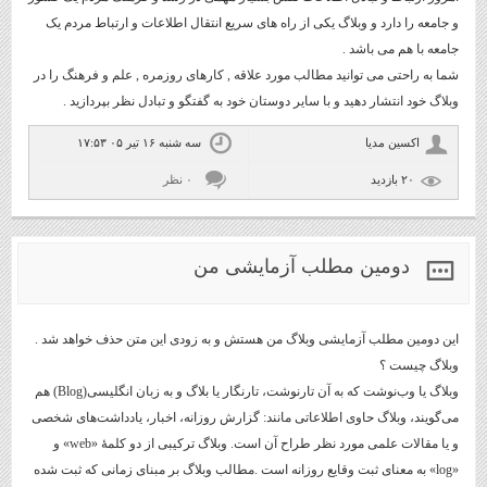
و جامعه را دارد و وبلاگ یکی از راه های سریع انتقال اطلاعات و ارتباط مردم یک
جامعه با هم می باشد .
شما به راحتی می توانید مطالب مورد علاقه , کارهای روزمره , علم و فرهنگ را در
وبلاگ خود انتشار دهید و با سایر دوستان خود به گفتگو و تبادل نظر بپردازید .
اكسين مديا
سه شنبه ۱۶ تیر ۰۵ ۱۷:۵۳
۲۰ بازديد
۰ نظر
دومین مطلب آزمایشی من
این دومین مطلب آزمایشی وبلاگ من هستش و به زودی این متن حذف خواهد شد .
وبلاگ چیست ؟
وبلاگ یا وب‌نوشت که به آن تارنوشت، تارنگار یا بلاگ و به زبان انگلیسی(Blog) هم
می‌گویند، وبلاگ حاوی اطلاعاتی مانند: گزارش روزانه، اخبار، یادداشت‌های شخصی
و یا مقالات علمی مورد نظر طراح آن است. وبلاگ ترکیبی از دو کلمۀ «web» و
«log» به معنای ثبت وقایع روزانه است .مطالب وبلاگ بر مبنای زمانی که ثبت شده