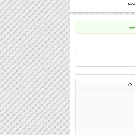
ست
وید.